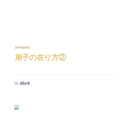
Sermons
弟子の在り方②
in
Mark