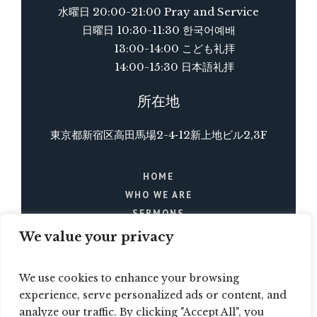
水曜日 20:00-21:00 Pray and Service
日曜日 10:30-11:30 한국어예배
13:00-14:00 こども礼拝
14:00-15:30 日本語礼拝
所在地
東京都新宿区高田馬場2-4‐12新上地ビル2,3F
HOME
WHO WE ARE
SERMONS
BLOG
We value your privacy
EVENTS
CONTACTS
We use cookies to enhance your browsing
experience, serve personalized ads or content, and
analyze our traffic. By clicking "Accept All", you