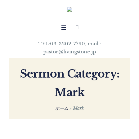
TEL:03-3202-7790, mail :
pastor@livingstone.jp
Sermon Category:
Mark
ホーム
»
Mark