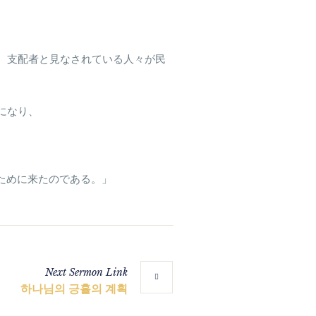
は、支配者と見なされている人々が民
になり、
ために来たのである。」
Next
Sermon
Link
하나님의 긍휼의 계획