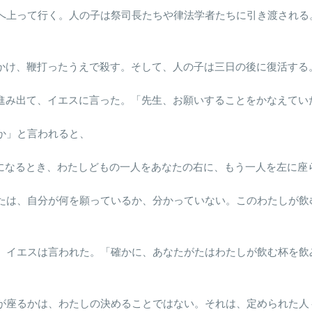
レムへ上って行く。人の子は祭司長たちや律法学者たちに引き渡され
をかけ、鞭打ったうえで殺す。そして、人の子は三日の後に復活する
が進み出て、イエスに言った。「先生、お願いすることをかなえて
のか」と言われると、
けになるとき、わたしどもの一人をあなたの右に、もう一人を左に座
たがたは、自分が何を願っているか、分かっていない。このわたしが
うと、イエスは言われた。「確かに、あなたがたはわたしが飲む杯を
だれが座るかは、わたしの決めることではない。それは、定められた