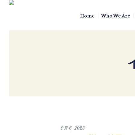
Home
Who We Are
9月 6, 2023