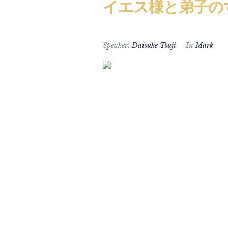
イエス様と弟子の
Speaker:
Daisuke Tsuji
In
Mark