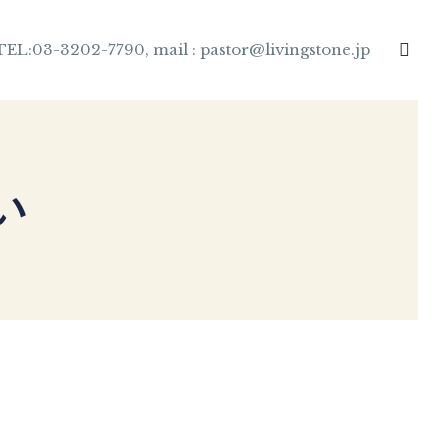
TEL:03-3202-7790, mail : pastor@livingstone.jp
い