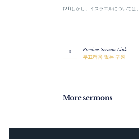
(21)しかし、イスラエルについて
Previous
Sermon
Link
부끄러움 없는 구원
More sermons