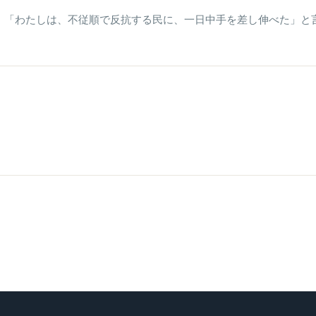
は、「わたしは、不従順で反抗する民に、一日中手を差し伸べた」と