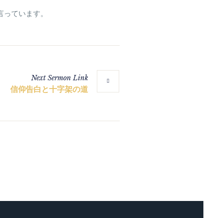
言っています。
Next
Sermon
Link
信仰告白と十字架の道