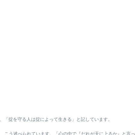
て、「掟を守る人は掟によって生きる」と記しています。
ては、こう述べられています。「心の中で『だれが天に上るか』と言