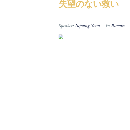
失望のない救い
Speaker:
Injoung Yoon
In
Roman