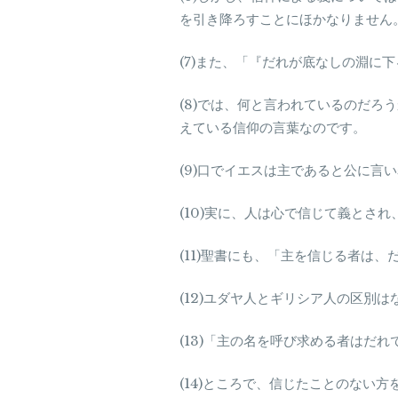
を引き降ろすことにほかなりません
(7)また、「『だれが底なしの淵
(8)では、何と言われているのだ
えている信仰の言葉なのです。
(9)口でイエスは主であると公に
(10)実に、人は心で信じて義とさ
(11)聖書にも、「主を信じる者は
(12)ユダヤ人とギリシア人の区
(13)「主の名を呼び求める者はだ
(14)ところで、信じたことのない